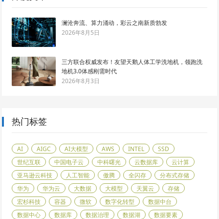
澜沧奔流、算力涌动，彩云之南新质勃发
2026年8月5日
三方联合权威发布！友望天鹅人体工学洗地机，领跑洗
地机3.0体感刚需时代
2026年8月3日
热门标签
AI
AIGC
AI大模型
AWS
INTEL
SSD
世纪互联
中国电子云
中科曙光
云数据库
云计算
亚马逊云科技
人工智能
傲腾
全闪存
分布式存储
华为
华为云
大数据
大模型
天翼云
存储
宏杉科技
容器
微软
数字化转型
数据中台
数据中心
数据库
数据治理
数据湖
数据要素