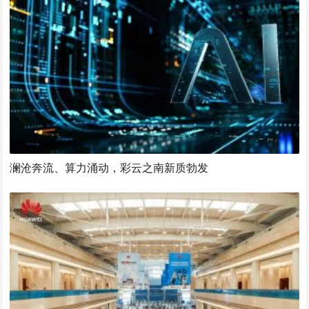
澜沧奔流、算力涌动，彩云之南新质勃发