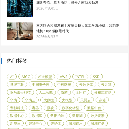
澜沧奔流、算力涌动，彩云之南新质勃发
2026年8月5日
三方联合权威发布！友望天鹅人体工学洗地机，领跑洗
地机3.0体感刚需时代
2026年8月3日
热门标签
AI
AIGC
AI大模型
AWS
INTEL
SSD
世纪互联
中国电子云
中科曙光
云数据库
云计算
亚马逊云科技
人工智能
傲腾
全闪存
分布式存储
华为
华为云
大数据
大模型
天翼云
存储
宏杉科技
容器
微软
数字化转型
数据中台
数据中心
数据库
数据治理
数据湖
数据要素
新华三
智算中心
智能体
浪潮信息
浪潮存储