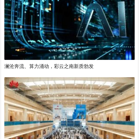
澜沧奔流、算力涌动，彩云之南新质勃发