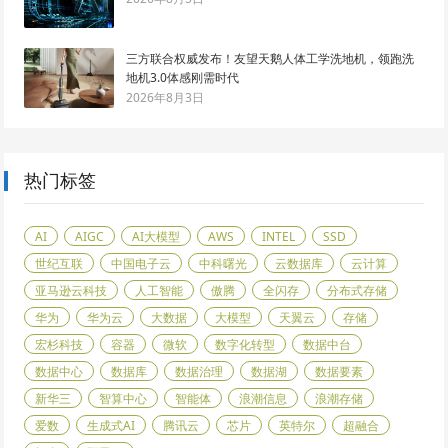
三方联合权威发布！友望天鹅人体工学洗地机，领跑洗
地机3.0体感刚需时代
2026年8月3日
热门标签
AI
AIGC
AI大模型
AWS
INTEL
SSD
世纪互联
中国电子云
中科曙光
云数据库
云计算
亚马逊云科技
人工智能
傲腾
全闪存
分布式存储
华为
华为云
大数据
大模型
天翼云
存储
宏杉科技
容器
微软
数字化转型
数据中台
数据中心
数据库
数据治理
数据湖
数据要素
新华三
智算中心
智能体
浪潮信息
浪潮存储
爱数
生成式AI
腾讯云
芯片
英特尔
超融合