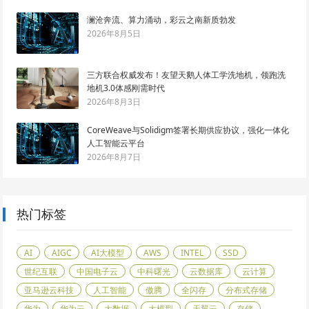
澜沧奔流、算力涌动，彩云之南新质勃发
2026年8月5日
三方联合权威发布！友望天鹅人体工学洗地机，领跑洗
地机3.0体感刚需时代
2026年8月3日
CoreWeave与Solidigm签署长期供应协议，强化一体化
人工智能云平台
2026年8月7日
热门标签
AI
AIGC
AI大模型
AWS
INTEL
SSD
世纪互联
中国电子云
中科曙光
云数据库
云计算
亚马逊云科技
人工智能
傲腾
全闪存
分布式存储
华为
华为云
大数据
大模型
天翼云
存储