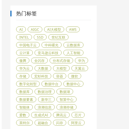
热门标签
AI
AIGC
AI大模型
AWS
INTEL
SSD
世纪互联
中国电子云
中科曙光
云数据库
云计算
亚马逊云科技
人工智能
傲腾
全闪存
分布式存储
华为
华为云
大数据
大模型
天翼云
存储
宏杉科技
容器
微软
数字化转型
数据中台
数据中心
数据库
数据治理
数据湖
数据要素
新华三
智算中心
智能体
浪潮信息
浪潮存储
爱数
生成式AI
腾讯云
芯片
英特尔
超融合
闪存
阿里云