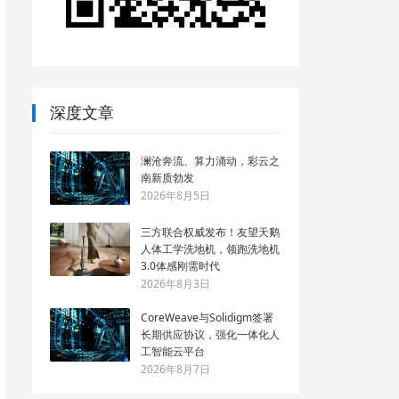
深度文章
澜沧奔流、算力涌动，彩云之
南新质勃发
2026年8月5日
三方联合权威发布！友望天鹅
人体工学洗地机，领跑洗地机
3.0体感刚需时代
2026年8月3日
CoreWeave与Solidigm签署
长期供应协议，强化一体化人
工智能云平台
2026年8月7日