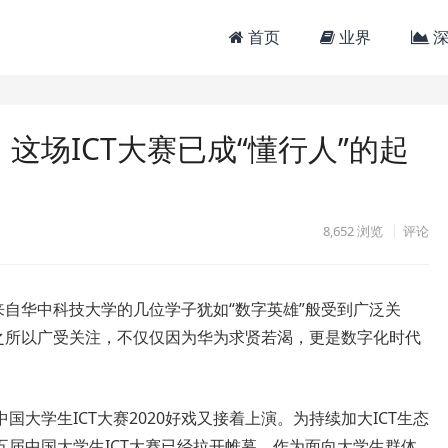
首页
业界
深
，这场ICT大赛已成“懂行人”的起
8,652
浏览
评论
来自华中科技大学的几位学子犹如“数字英雄”般受到广泛关
”之所以广受关注，不仅仅因为华为求贤若渴，更是数字化时代
大学生ICT大赛2020好戏又接着上演。为持续加大ICT生态
届中国大学生ICT大赛已经拉开帷幕。作为面向大学生群体