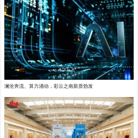
澜沧奔流、算力涌动，彩云之南新质勃发