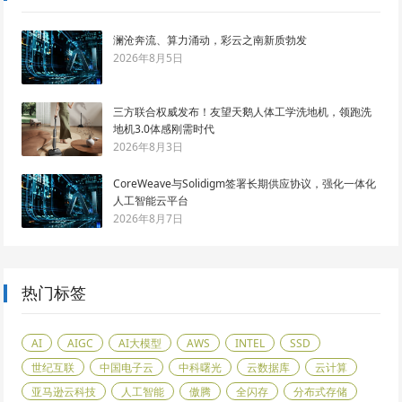
澜沧奔流、算力涌动，彩云之南新质勃发
2026年8月5日
三方联合权威发布！友望天鹅人体工学洗地机，领跑洗
地机3.0体感刚需时代
2026年8月3日
CoreWeave与Solidigm签署长期供应协议，强化一体化
人工智能云平台
2026年8月7日
热门标签
AI
AIGC
AI大模型
AWS
INTEL
SSD
世纪互联
中国电子云
中科曙光
云数据库
云计算
亚马逊云科技
人工智能
傲腾
全闪存
分布式存储