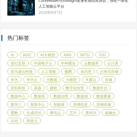
CoreWeave与Solidigm签署长期供应协议，强化一体化
人工智能云平台
2026年8月7日
热门标签
AI
AIGC
AI大模型
AWS
INTEL
SSD
世纪互联
中国电子云
中科曙光
云数据库
云计算
亚马逊云科技
人工智能
傲腾
全闪存
分布式存储
华为
华为云
大数据
大模型
天翼云
存储
宏杉科技
容器
微软
数字化转型
数据中台
数据中心
数据库
数据治理
数据湖
数据要素
新华三
智算中心
智能体
浪潮信息
浪潮存储
爱数
生成式AI
腾讯云
芯片
英特尔
超融合
闪存
阿里云