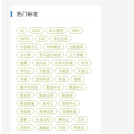
热门标签
AI
AIGC
AI大模型
AWS
INTEL
SSD
世纪互联
中国电子云
中科曙光
云数据库
云计算
亚马逊云科技
人工智能
傲腾
全闪存
分布式存储
华为
华为云
大数据
大模型
天翼云
存储
宏杉科技
容器
微软
数字化转型
数据中台
数据中心
数据库
数据治理
数据湖
数据要素
新华三
智算中心
智能体
浪潮信息
浪潮存储
爱数
生成式AI
腾讯云
芯片
英特尔
超融合
闪存
阿里云