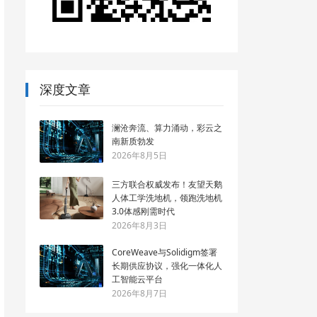
深度文章
澜沧奔流、算力涌动，彩云之
南新质勃发
2026年8月5日
三方联合权威发布！友望天鹅
人体工学洗地机，领跑洗地机
3.0体感刚需时代
2026年8月3日
CoreWeave与Solidigm签署
长期供应协议，强化一体化人
工智能云平台
2026年8月7日