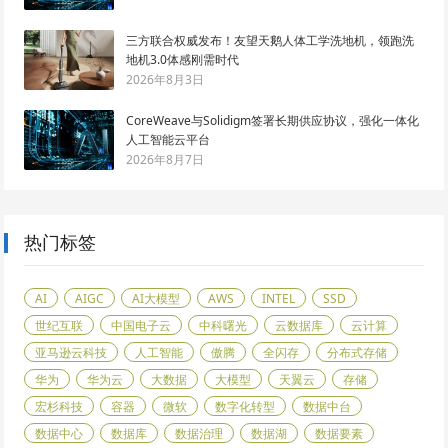
三方联合权威发布！友望天鹅人体工学洗地机，领跑洗
地机3.0体感刚需时代
2026年8月3日
CoreWeave与Solidigm签署长期供应协议，强化一体化
人工智能云平台
2026年8月7日
热门标签
AI
AIGC
AI大模型
AWS
INTEL
SSD
世纪互联
中国电子云
中科曙光
云数据库
云计算
亚马逊云科技
人工智能
傲腾
全闪存
分布式存储
华为
华为云
大数据
大模型
天翼云
存储
宏杉科技
容器
微软
数字化转型
数据中台
数据中心
数据库
数据治理
数据湖
数据要素