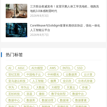
三方联合权威发布！友望天鹅人体工学洗地机，领跑洗
地机3.0体感刚需时代
2026年8月3日
CoreWeave与Solidigm签署长期供应协议，强化一体化
人工智能云平台
2026年8月7日
热门标签
AI
AIGC
AI大模型
AWS
INTEL
SSD
世纪互联
中国电子云
中科曙光
云数据库
云计算
亚马逊云科技
人工智能
傲腾
全闪存
分布式存储
华为
华为云
大数据
大模型
天翼云
存储
宏杉科技
容器
微软
数字化转型
数据中台
数据中心
数据库
数据治理
数据湖
数据要素
新华三
智算中心
智能体
浪潮信息
浪潮存储