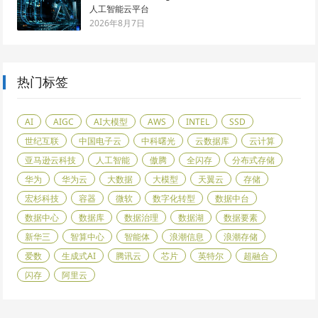
人工智能云平台
2026年8月7日
热门标签
AI
AIGC
AI大模型
AWS
INTEL
SSD
世纪互联
中国电子云
中科曙光
云数据库
云计算
亚马逊云科技
人工智能
傲腾
全闪存
分布式存储
华为
华为云
大数据
大模型
天翼云
存储
宏杉科技
容器
微软
数字化转型
数据中台
数据中心
数据库
数据治理
数据湖
数据要素
新华三
智算中心
智能体
浪潮信息
浪潮存储
爱数
生成式AI
腾讯云
芯片
英特尔
超融合
闪存
阿里云