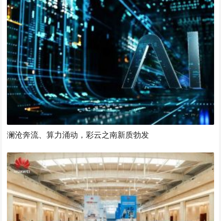
澜沧奔流、算力涌动，彩云之南新质勃发