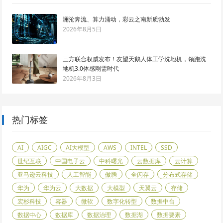
澜沧奔流、算力涌动，彩云之南新质勃发
2026年8月5日
三方联合权威发布！友望天鹅人体工学洗地机，领跑洗
地机3.0体感刚需时代
2026年8月3日
热门标签
AI
AIGC
AI大模型
AWS
INTEL
SSD
世纪互联
中国电子云
中科曙光
云数据库
云计算
亚马逊云科技
人工智能
傲腾
全闪存
分布式存储
华为
华为云
大数据
大模型
天翼云
存储
宏杉科技
容器
微软
数字化转型
数据中台
数据中心
数据库
数据治理
数据湖
数据要素