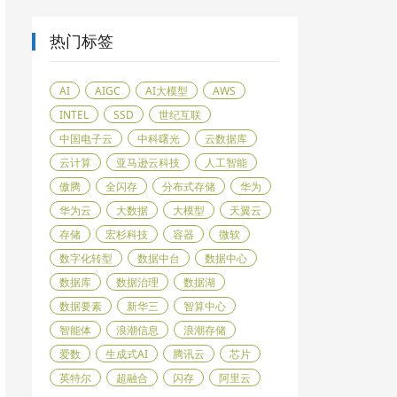
热门标签
AI
AIGC
AI大模型
AWS
INTEL
SSD
世纪互联
中国电子云
中科曙光
云数据库
云计算
亚马逊云科技
人工智能
傲腾
全闪存
分布式存储
华为
华为云
大数据
大模型
天翼云
存储
宏杉科技
容器
微软
数字化转型
数据中台
数据中心
数据库
数据治理
数据湖
数据要素
新华三
智算中心
智能体
浪潮信息
浪潮存储
爱数
生成式AI
腾讯云
芯片
英特尔
超融合
闪存
阿里云