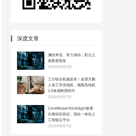
深度文章
澜沧奔流、算力涌动，彩云之
南新质勃发
2026年8月5日
三方联合权威发布！友望天鹅
人体工学洗地机，领跑洗地机
3.0体感刚需时代
2026年8月3日
CoreWeave与Solidigm签署
长期供应协议，强化一体化人
工智能云平台
2026年8月7日