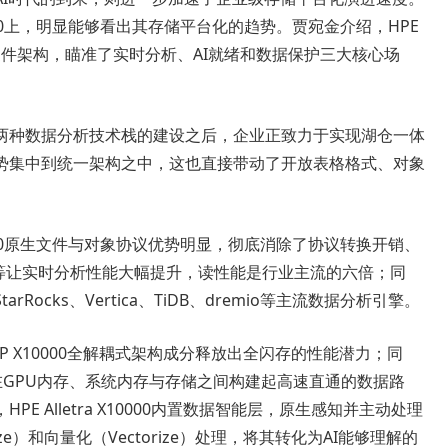
MP X10000上，明显能够看出其存储平台化的趋势。贾宛金介绍，HPE
基于同一套软硬件架构，瞄准了实时分析、AI就绪和数据保护三大核心场
两种数据分析技术栈的建设之后，企业正致力于实现湖仓一体
势集中到统一架构之中，这也直接带动了开放表格格式、对象
MP X10000原生文件与对象协议优势明显，彻底消除了协议转换开销、
e等让实时分析性能大幅提升，读性能是行业主流的六倍；同
ocks、Vertica、TiDB、dremio等主流数据分析引擎。
rage MP X10000全解耦式架构成分释放出全闪存的性能潜力；同
术，在GPU内存、系统内存与存储之间构建起高速直通的数据路
 Alletra X10000内置数据智能层，原生感知并主动处理
e）和向量化（Vectorize）处理，将其转化为AI能够理解的