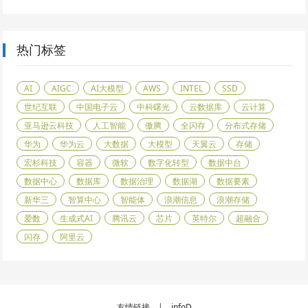
热门标签
AI
AIGC
AI大模型
AWS
INTEL
SSD
世纪互联
中国电子云
中科曙光
云数据库
云计算
亚马逊云科技
人工智能
傲腾
全闪存
分布式存储
华为
华为云
大数据
大模型
天翼云
存储
宏杉科技
容器
微软
数字化转型
数据中台
数据中心
数据库
数据治理
数据湖
数据要素
新华三
智算中心
智能体
浪潮信息
浪潮存储
爱数
生成式AI
腾讯云
芯片
英特尔
超融合
闪存
阿里云
友情链接 |
infoD