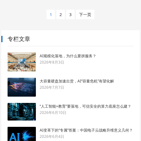
文
1
2
3
下一页
章
导
航
专栏文章
AI规模化落地，为什么要拼服务？
2026年8月3日
大容量硬盘加速出货，AI“容量危机”有望化解
2026年7月7日
“人工智能+教育”要落地，可信安全的算力底座怎么建？
2026年6月10日
AI变革下的“专属”答案：中国电子云战略升维意义几何？
2026年6月4日