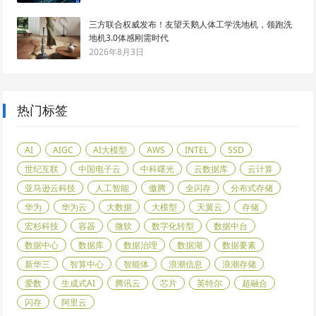
三方联合权威发布！友望天鹅人体工学洗地机，领跑洗
地机3.0体感刚需时代
2026年8月3日
热门标签
AI
AIGC
AI大模型
AWS
INTEL
SSD
世纪互联
中国电子云
中科曙光
云数据库
云计算
亚马逊云科技
人工智能
傲腾
全闪存
分布式存储
华为
华为云
大数据
大模型
天翼云
存储
宏杉科技
容器
微软
数字化转型
数据中台
数据中心
数据库
数据治理
数据湖
数据要素
新华三
智算中心
智能体
浪潮信息
浪潮存储
爱数
生成式AI
腾讯云
芯片
英特尔
超融合
闪存
阿里云