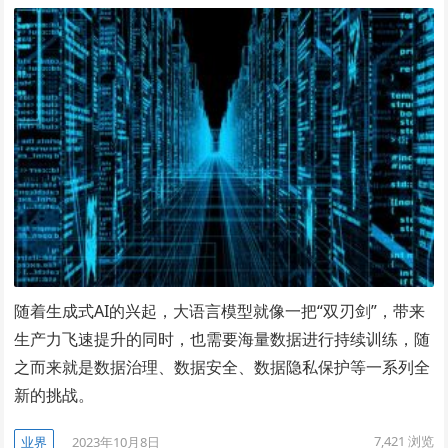
随着生成式AI的兴起，大语言模型就像一把“双刃剑”，带来
生产力飞速提升的同时，也需要海量数据进行持续训练，随
之而来就是数据治理、数据安全、数据隐私保护等一系列全
新的挑战。
7,421
浏览
业界
2023年10月8日