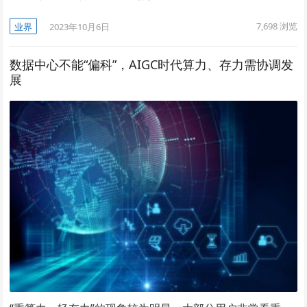
7,698
浏览
业界
2023年10月6日
数据中心不能“偏科”，AIGC时代算力、存力需协调发
展