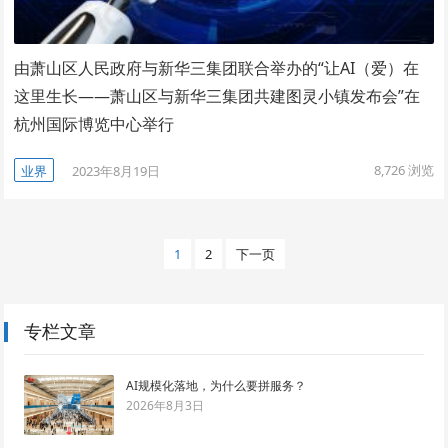
由萧山区人民政府与新华三集团联合举办的“让AI（爱）在
这里生长——萧山区与新华三集团共建图灵小镇发布会”在
杭州国际博览中心举行
8,726
浏览
业界
2023年8月19日
文
1
2
下一页
章
导
航
专栏文章
AI规模化落地，为什么要拼服务？
2026年8月3日