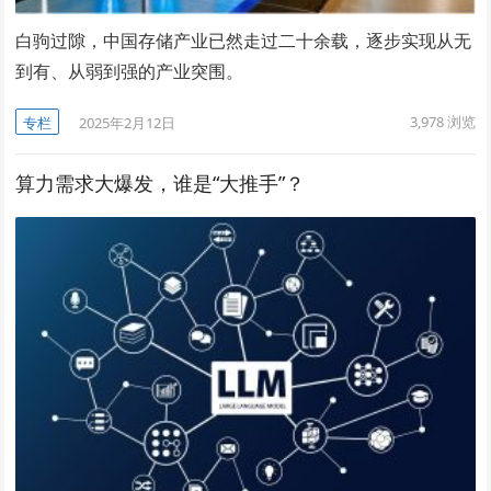
白驹过隙，中国存储产业已然走过二十余载，逐步实现从无
到有、从弱到强的产业突围。
3,978
浏览
专栏
2025年2月12日
算力需求大爆发，谁是“大推手”？