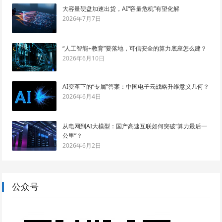
大容量硬盘加速出货，AI“容量危机”有望化解
2026年7月7日
“人工智能+教育”要落地，可信安全的算力底座怎么建？
2026年6月10日
AI变革下的“专属”答案：中国电子云战略升维意义几何？
2026年6月4日
从电网到AI大模型：国产高速互联如何突破“算力最后一
公里”？
2026年6月2日
公众号