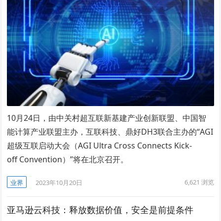
10月24日，由中关村超互联新基建产业创新联盟、中国智
能计算产业联盟主办，互联科技、鼎好DH3联合主办的“AGI
超级互联启动大会（AGI Ultra Cross Connects Kick-
off Convention）”将在北京召开。
6,621
浏览
业界
2023年10月20日
亚马逊云科技：释放数据价值，安全是前提条件