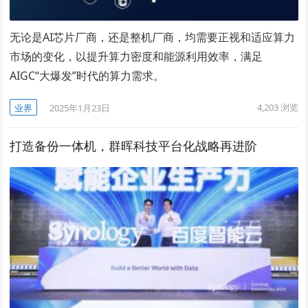
无论是AI芯片厂商，还是整机厂商，均需要正视和适应算力
市场的变化，以提升算力密度和能源利用效率，满足
AIGC“大爆发”时代的算力需求。
4,203
浏览
业界
2025年1月23日
打造备份一体机，群晖科技平台化战略再进阶