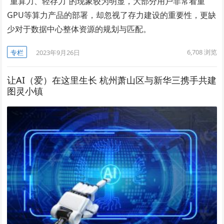
“重算力、轻存力”的现象较为明显，大部分用户非常看重
GPU等算力产品的部署，却忽视了存力建设的重要性，更缺
少对于数据中心整体资源的规划与匹配。
6,708
浏览
专栏
2023年9月26日
让AI（爱）在这里生长 杭州萧山区与新华三携手共建
图灵小镇