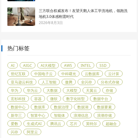
三方联合权威发布！友望天鹅人体工学洗地机，领跑洗
地机3.0体感刚需时代
2026年8月3日
热门标签
AI
AIGC
AI大模型
AWS
INTEL
SSD
世纪互联
中国电子云
中科曙光
云数据库
云计算
亚马逊云科技
人工智能
傲腾
全闪存
分布式存储
华为
华为云
大数据
大模型
天翼云
存储
宏杉科技
容器
微软
数字化转型
数据中台
数据中心
数据库
数据治理
数据湖
数据要素
新华三
智算中心
智能体
浪潮信息
浪潮存储
爱数
生成式AI
腾讯云
芯片
英特尔
超融合
闪存
阿里云