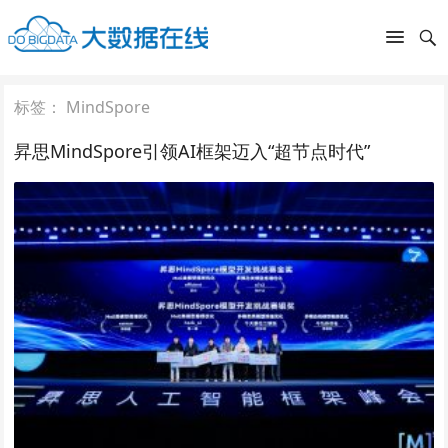
标签：
MindSpore
昇思MindSpore引领AI框架迈入“超节点时代”