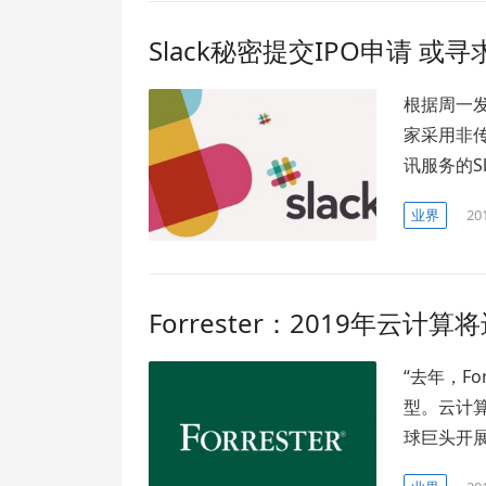
Slack秘密提交IPO申请 或
根据周一发
家采用非
讯服务的Sl
业界
20
Forrester：2019年云计
“去年，F
型。云计
球巨头开