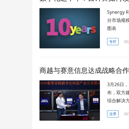
Synerg
分市场规
图表
专栏
20
商越与赛意信息达成战略合
3月26日
布，双方
综合解决
业界
20