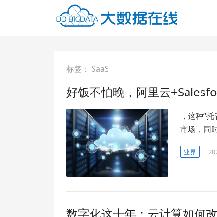
标签：
SaaS
好饭不怕晚，阿里云+Salesf
，这种“托管
市场，同
业界
20
数字化这十年：云计算如何