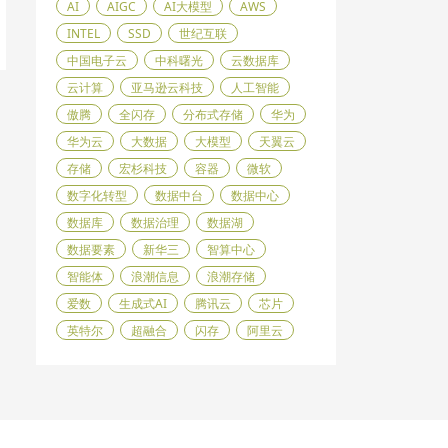
AI
AIGC
AI大模型
AWS
INTEL
SSD
世纪互联
中国电子云
中科曙光
云数据库
云计算
亚马逊云科技
人工智能
傲腾
全闪存
分布式存储
华为
华为云
大数据
大模型
天翼云
存储
宏杉科技
容器
微软
数字化转型
数据中台
数据中心
数据库
数据治理
数据湖
数据要素
新华三
智算中心
智能体
浪潮信息
浪潮存储
爱数
生成式AI
腾讯云
芯片
英特尔
超融合
闪存
阿里云