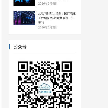
2026年6月4日
从电网到AI大模型：国产高速
互联如何突破“算力最后一公
里”？
2026年6月2日
公众号