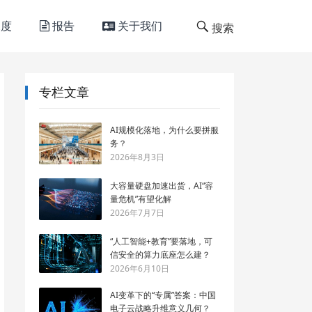
度
报告
关于我们
搜索
专栏文章
AI规模化落地，为什么要拼服
务？
2026年8月3日
大容量硬盘加速出货，AI“容
量危机”有望化解
2026年7月7日
“人工智能+教育”要落地，可
信安全的算力底座怎么建？
2026年6月10日
AI变革下的“专属”答案：中国
电子云战略升维意义几何？