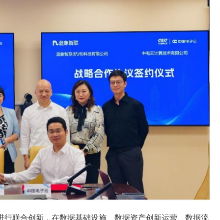
进行联合创新，在数据基础设施、数据资产创新运营、数据流