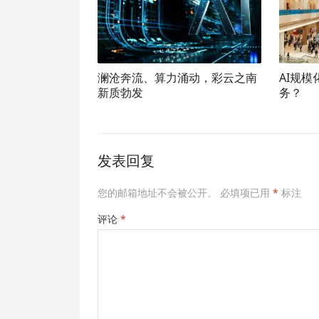
澜沧奔流、算力涌动，彩云之南
AI规
新质勃发
务？
发表回复
您的邮箱地址不会被公开。
必填项已用
*
标注
评论
*