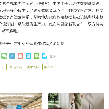
要素全栈能力与实践。他介绍，中国电子云聚焦数据基础设
交易等核心技术，已建立数据资源管理、数据授权运营、数据
数据资产运营体系，帮助地方政府构建数据基础设施和城市数
价值潜能，赋能新质生产力。此次与蓝象智联合作，双方将共
多城市落地。
电子云生态部总经理袁伟斌等参加活动。
更多
子云
数据冷链
蓝象智联
陈士刚