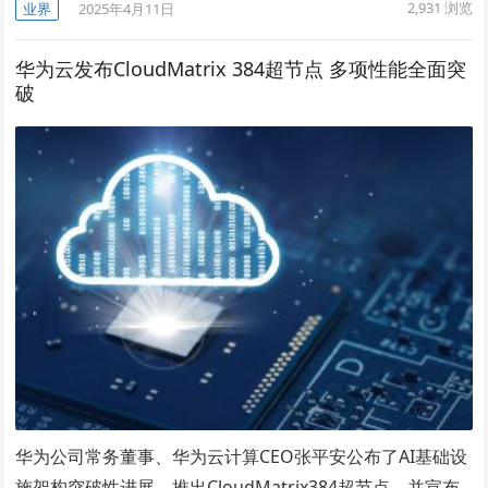
2,931
浏览
业界
2025年4月11日
华为云发布CloudMatrix 384超节点 多项性能全面突
破
华为公司常务董事、华为云计算CEO张平安公布了AI基础设
施架构突破性进展，推出CloudMatrix384超节点，并宣布