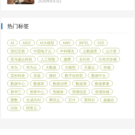
2026年8月3日
热门标签
AI
AIGC
AI大模型
AWS
INTEL
SSD
世纪互联
中国电子云
中科曙光
云数据库
云计算
亚马逊云科技
人工智能
傲腾
全闪存
分布式存储
华为
华为云
大数据
大模型
天翼云
存储
宏杉科技
容器
微软
数字化转型
数据中台
数据中心
数据库
数据治理
数据湖
数据要素
新华三
智算中心
智能体
浪潮信息
浪潮存储
爱数
生成式AI
腾讯云
芯片
英特尔
超融合
闪存
阿里云