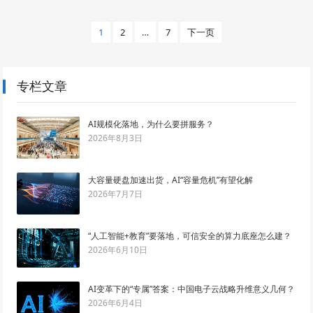
文
1
2
…
7
下一页
章
导
航
专栏文章
AI规模化落地，为什么要拼服务？
2026年8月3日
大容量硬盘加速出货，AI“容量危机”有望化解
2026年7月7日
“人工智能+教育”要落地，可信安全的算力底座怎么建？
2026年6月10日
AI变革下的“专属”答案：中国电子云战略升维意义几何？
2026年6月4日