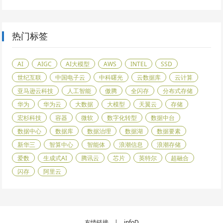
热门标签
AI
AIGC
AI大模型
AWS
INTEL
SSD
世纪互联
中国电子云
中科曙光
云数据库
云计算
亚马逊云科技
人工智能
傲腾
全闪存
分布式存储
华为
华为云
大数据
大模型
天翼云
存储
宏杉科技
容器
微软
数字化转型
数据中台
数据中心
数据库
数据治理
数据湖
数据要素
新华三
智算中心
智能体
浪潮信息
浪潮存储
爱数
生成式AI
腾讯云
芯片
英特尔
超融合
闪存
阿里云
友情链接 |
infoD