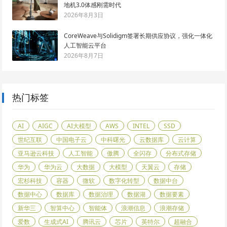
地机3.0体感刚需时代
2026年8月3日
CoreWeave与Solidigm签署长期供应协议，强化一体化
人工智能云平台
2026年8月7日
热门标签
AI
AIGC
AI大模型
AWS
INTEL
SSD
世纪互联
中国电子云
中科曙光
云数据库
云计算
亚马逊云科技
人工智能
傲腾
全闪存
分布式存储
华为
华为云
大数据
大模型
天翼云
存储
宏杉科技
容器
微软
数字化转型
数据中台
数据中心
数据库
数据治理
数据湖
数据要素
新华三
智算中心
智能体
浪潮信息
浪潮存储
爱数
生成式AI
腾讯云
芯片
英特尔
超融合