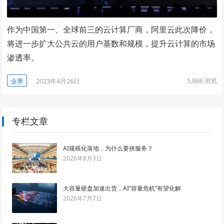
作为中国第一、全球前三的云计算厂商，阿里云此次降价，
将进一步扩大公共云的用户基数和规模，提升云计算的市场
渗透率。
5,868
浏览
业界
2023年4月26日
专栏文章
AI规模化落地，为什么要拼服务？
2026年8月3日
大容量硬盘加速出货，AI“容量危机”有望化解
2026年7月7日