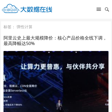
标签：
弹性计算
阿里云史上最大规模降价：核心产品价格全线下调，
最高降幅达50%