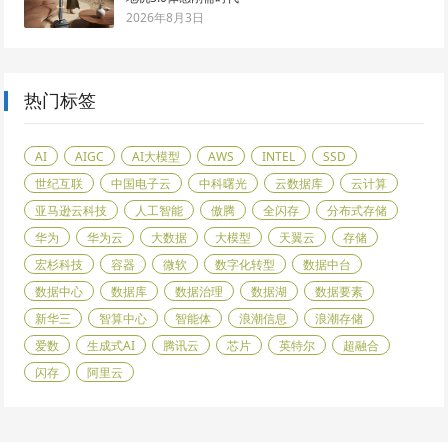
2026年8月3日
热门标签
AI
AIGC
AI大模型
AWS
INTEL
SSD
世纪互联
中国电子云
中科曙光
云数据库
云计算
亚马逊云科技
人工智能
傲腾
全闪存
分布式存储
华为
华为云
大数据
大模型
天翼云
存储
宏杉科技
容器
微软
数字化转型
数据中台
数据中心
数据库
数据治理
数据湖
数据要素
新华三
智算中心
智能体
浪潮信息
浪潮存储
爱数
生成式AI
腾讯云
芯片
英特尔
超融合
闪存
阿里云