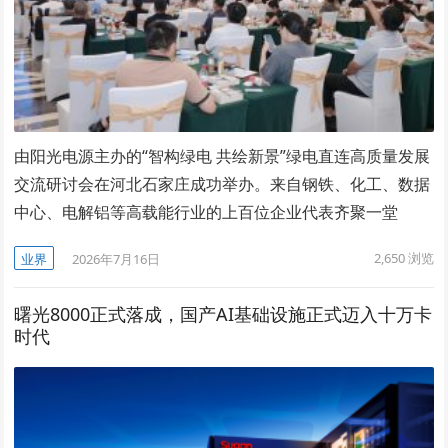
由阳光电源主办的“智构绿电 共绘新景”绿电直连高质量发展
交流研讨会在河北石家庄成功举办。来自钢铁、化工、数据
中心、电解铝等高载能行业的上百位企业代表齐聚一堂
2,650
浏览
业界
2026年7月16日
曙光8000正式落成，国产AI基础设施正式迈入十万卡
时代