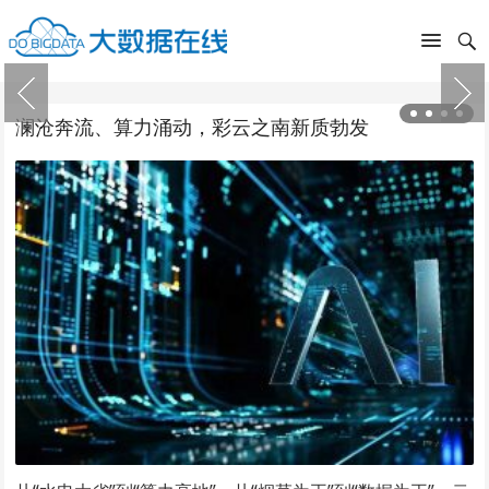
澜沧奔流、算力涌动，彩云之南新质勃发