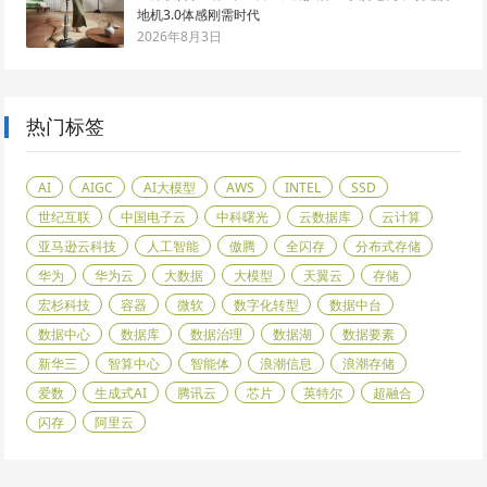
地机3.0体感刚需时代
2026年8月3日
热门标签
AI
AIGC
AI大模型
AWS
INTEL
SSD
世纪互联
中国电子云
中科曙光
云数据库
云计算
亚马逊云科技
人工智能
傲腾
全闪存
分布式存储
华为
华为云
大数据
大模型
天翼云
存储
宏杉科技
容器
微软
数字化转型
数据中台
数据中心
数据库
数据治理
数据湖
数据要素
新华三
智算中心
智能体
浪潮信息
浪潮存储
爱数
生成式AI
腾讯云
芯片
英特尔
超融合
闪存
阿里云