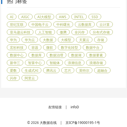
热门标签
AI
AIGC
AI大模型
AWS
INTEL
SSD
世纪互联
中国电子云
中科曙光
云数据库
云计算
亚马逊云科技
人工智能
傲腾
全闪存
分布式存储
华为
华为云
大数据
大模型
天翼云
存储
宏杉科技
容器
微软
数字化转型
数据中台
数据中心
数据库
数据治理
数据湖
数据要素
新华三
智算中心
智能体
浪潮信息
浪潮存储
爱数
生成式AI
腾讯云
芯片
英特尔
超融合
闪存
阿里云
友情链接 |
infoD
© 2026
大数据在线
|
京ICP备19000195-1号