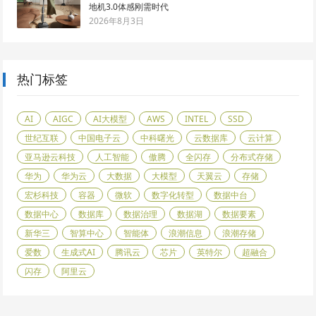
地机3.0体感刚需时代
2026年8月3日
热门标签
AI
AIGC
AI大模型
AWS
INTEL
SSD
世纪互联
中国电子云
中科曙光
云数据库
云计算
亚马逊云科技
人工智能
傲腾
全闪存
分布式存储
华为
华为云
大数据
大模型
天翼云
存储
宏杉科技
容器
微软
数字化转型
数据中台
数据中心
数据库
数据治理
数据湖
数据要素
新华三
智算中心
智能体
浪潮信息
浪潮存储
爱数
生成式AI
腾讯云
芯片
英特尔
超融合
闪存
阿里云