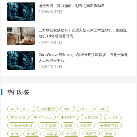
澜沧奔流、算力涌动，彩云之南新质勃发
2026年8月5日
三方联合权威发布！友望天鹅人体工学洗地机，领跑洗
地机3.0体感刚需时代
2026年8月3日
CoreWeave与Solidigm签署长期供应协议，强化一体化
人工智能云平台
2026年8月7日
热门标签
AI
AIGC
AI大模型
AWS
INTEL
SSD
世纪互联
中国电子云
中科曙光
云数据库
云计算
亚马逊云科技
人工智能
傲腾
全闪存
分布式存储
华为
华为云
大数据
大模型
天翼云
存储