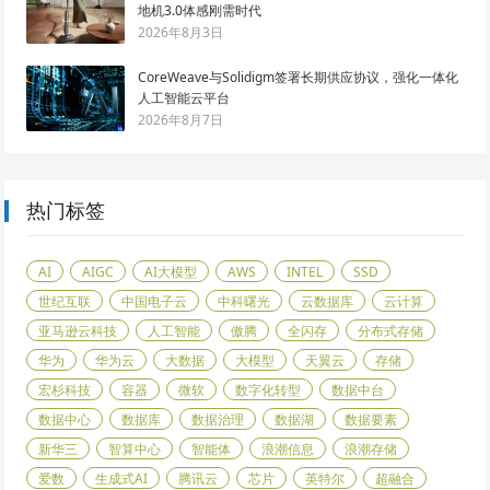
地机3.0体感刚需时代
2026年8月3日
CoreWeave与Solidigm签署长期供应协议，强化一体化
人工智能云平台
2026年8月7日
热门标签
AI
AIGC
AI大模型
AWS
INTEL
SSD
世纪互联
中国电子云
中科曙光
云数据库
云计算
亚马逊云科技
人工智能
傲腾
全闪存
分布式存储
华为
华为云
大数据
大模型
天翼云
存储
宏杉科技
容器
微软
数字化转型
数据中台
数据中心
数据库
数据治理
数据湖
数据要素
新华三
智算中心
智能体
浪潮信息
浪潮存储
爱数
生成式AI
腾讯云
芯片
英特尔
超融合