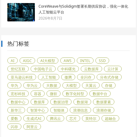
CoreWeave与Solidigm签署长期供应协议，强化一体化
人工智能云平台
2026年8月7日
热门标签
AI
AIGC
AI大模型
AWS
INTEL
SSD
世纪互联
中国电子云
中科曙光
云数据库
云计算
亚马逊云科技
人工智能
傲腾
全闪存
分布式存储
华为
华为云
大数据
大模型
天翼云
存储
宏杉科技
容器
微软
数字化转型
数据中台
数据中心
数据库
数据治理
数据湖
数据要素
新华三
智算中心
智能体
浪潮信息
浪潮存储
爱数
生成式AI
腾讯云
芯片
英特尔
超融合
闪存
阿里云