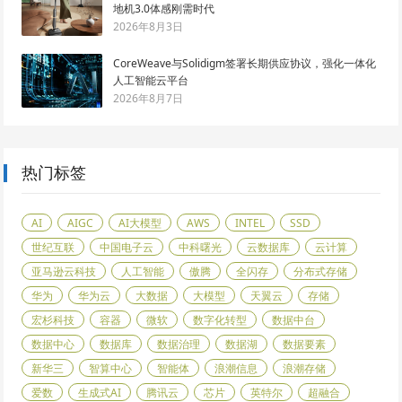
地机3.0体感刚需时代
2026年8月3日
CoreWeave与Solidigm签署长期供应协议，强化一体化
人工智能云平台
2026年8月7日
热门标签
AI
AIGC
AI大模型
AWS
INTEL
SSD
世纪互联
中国电子云
中科曙光
云数据库
云计算
亚马逊云科技
人工智能
傲腾
全闪存
分布式存储
华为
华为云
大数据
大模型
天翼云
存储
宏杉科技
容器
微软
数字化转型
数据中台
数据中心
数据库
数据治理
数据湖
数据要素
新华三
智算中心
智能体
浪潮信息
浪潮存储
爱数
生成式AI
腾讯云
芯片
英特尔
超融合