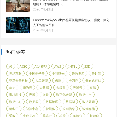
地机3.0体感刚需时代
2026年8月3日
CoreWeave与Solidigm签署长期供应协议，强化一体化
人工智能云平台
2026年8月7日
热门标签
AI
AIGC
AI大模型
AWS
INTEL
SSD
世纪互联
中国电子云
中科曙光
云数据库
云计算
亚马逊云科技
人工智能
傲腾
全闪存
分布式存储
华为
华为云
大数据
大模型
天翼云
存储
宏杉科技
容器
微软
数字化转型
数据中台
数据中心
数据库
数据治理
数据湖
数据要素
新华三
智算中心
智能体
浪潮信息
浪潮存储
爱数
生成式AI
腾讯云
芯片
英特尔
超融合