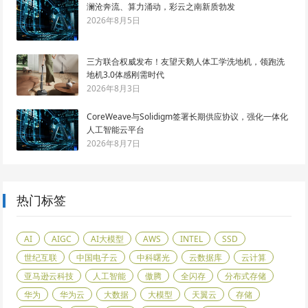
澜沧奔流、算力涌动，彩云之南新质勃发
2026年8月5日
三方联合权威发布！友望天鹅人体工学洗地机，领跑洗
地机3.0体感刚需时代
2026年8月3日
CoreWeave与Solidigm签署长期供应协议，强化一体化
人工智能云平台
2026年8月7日
热门标签
AI
AIGC
AI大模型
AWS
INTEL
SSD
世纪互联
中国电子云
中科曙光
云数据库
云计算
亚马逊云科技
人工智能
傲腾
全闪存
分布式存储
华为
华为云
大数据
大模型
天翼云
存储