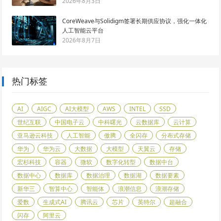
2026年8月3日
CoreWeave与Solidigm签署长期供应协议，强化一体化
人工智能云平台
2026年8月7日
热门标签
AI
AIGC
AI大模型
AWS
INTEL
SSD
世纪互联
中国电子云
中科曙光
云数据库
云计算
亚马逊云科技
人工智能
傲腾
全闪存
分布式存储
华为
华为云
大数据
大模型
天翼云
存储
宏杉科技
容器
微软
数字化转型
数据中台
数据中心
数据库
数据治理
数据湖
数据要素
新华三
智算中心
智能体
浪潮信息
浪潮存储
爱数
生成式AI
腾讯云
芯片
英特尔
超融合
闪存
阿里云