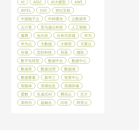
AI
AIGC
AI大模型
AWS
INTEL
SSD
世纪互联
中国电子云
中科曙光
云数据库
云计算
亚马逊云科技
人工智能
傲腾
全闪存
分布式存储
华为
华为云
大数据
大模型
天翼云
存储
宏杉科技
容器
微软
数字化转型
数据中台
数据中心
数据库
数据治理
数据湖
数据要素
新华三
智算中心
智能体
浪潮信息
浪潮存储
爱数
生成式AI
腾讯云
芯片
英特尔
超融合
闪存
阿里云