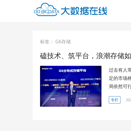
标签：
G6存储
磕技术、筑平台，浪潮存储
过去有人常
定的市场
局依然可
专栏
20