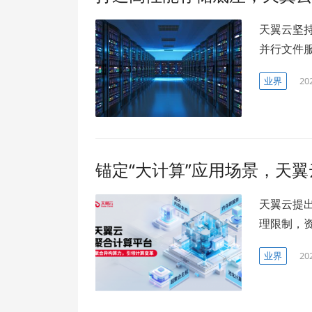
天翼云坚
并行文件服务H
业界
20
锚定“大计算”应用场景，天
天翼云提
理限制，
业界
20