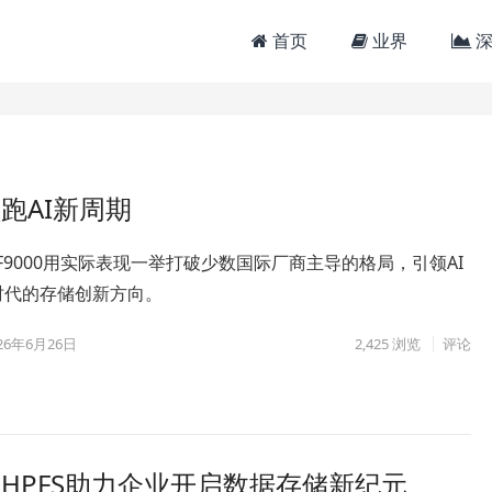
首页
业界
深
跑AI新周期
tor F9000用实际表现一举打破少数国际厂商主导的格局，引领AI
时代的存储创新方向。
26年6月26日
2,425
浏览
评论
HPFS助力企业开启数据存储新纪元