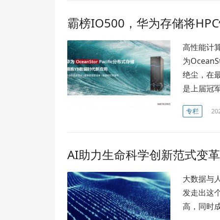
霸榜IO500，华为存储将HP
高性能计算
为Ocean
绝尘，在最
是上届冠军
专栏
20
AI助力生命科学创新范式变革
大数据与人工
发走出这
高，同时