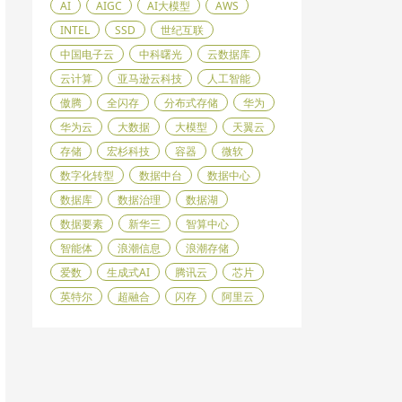
AI
AIGC
AI大模型
AWS
INTEL
SSD
世纪互联
中国电子云
中科曙光
云数据库
云计算
亚马逊云科技
人工智能
傲腾
全闪存
分布式存储
华为
华为云
大数据
大模型
天翼云
存储
宏杉科技
容器
微软
数字化转型
数据中台
数据中心
数据库
数据治理
数据湖
数据要素
新华三
智算中心
智能体
浪潮信息
浪潮存储
爱数
生成式AI
腾讯云
芯片
英特尔
超融合
闪存
阿里云