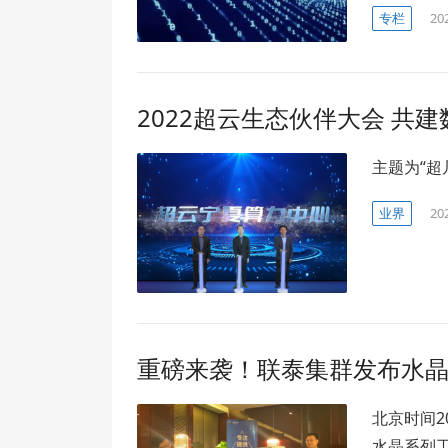
专栏
20
2022超云生态伙伴大会 共
主题为“超
业界
20
重磅来袭！联泰集群发布水
北京时间2
水晶系列工