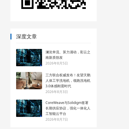
深度文章
澜沧奔流、算力涌动，彩云之
南新质勃发
2026年8月5日
三方联合权威发布！友望天鹅
人体工学洗地机，领跑洗地机
3.0体感刚需时代
2026年8月3日
CoreWeave与Solidigm签署
长期供应协议，强化一体化人
工智能云平台
2026年8月7日