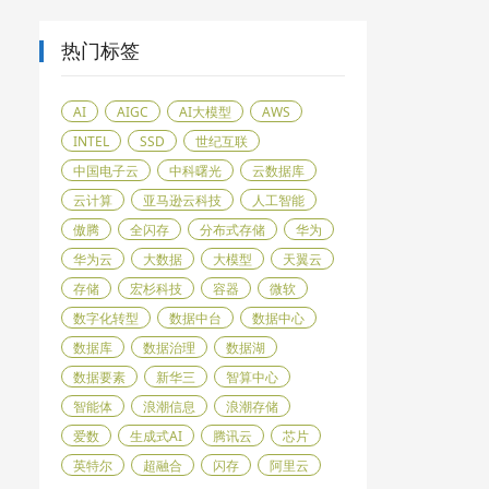
热门标签
AI
AIGC
AI大模型
AWS
INTEL
SSD
世纪互联
中国电子云
中科曙光
云数据库
云计算
亚马逊云科技
人工智能
傲腾
全闪存
分布式存储
华为
华为云
大数据
大模型
天翼云
存储
宏杉科技
容器
微软
数字化转型
数据中台
数据中心
数据库
数据治理
数据湖
数据要素
新华三
智算中心
智能体
浪潮信息
浪潮存储
爱数
生成式AI
腾讯云
芯片
英特尔
超融合
闪存
阿里云