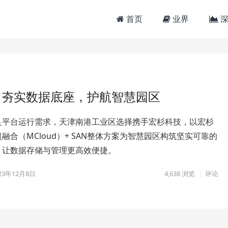
首页
业界
深
区：夯实数据底座，护航智慧园区
足平台运行需求，天津南港工业区选择携手宏杉科技，以宏杉
融合（MCloud）+ SAN整体方案为智慧园区构筑坚实可靠的
，让数据存储与管理更高效便捷。
23年12月8日
4,638
浏览
评论