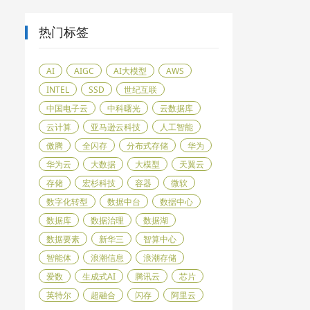
热门标签
AI
AIGC
AI大模型
AWS
INTEL
SSD
世纪互联
中国电子云
中科曙光
云数据库
云计算
亚马逊云科技
人工智能
傲腾
全闪存
分布式存储
华为
华为云
大数据
大模型
天翼云
存储
宏杉科技
容器
微软
数字化转型
数据中台
数据中心
数据库
数据治理
数据湖
数据要素
新华三
智算中心
智能体
浪潮信息
浪潮存储
爱数
生成式AI
腾讯云
芯片
英特尔
超融合
闪存
阿里云