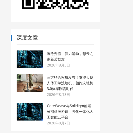
深度文章
澜沧奔流、算力涌动，彩云之
南新质勃发
2026年8月5日
三方联合权威发布！友望天鹅
人体工学洗地机，领跑洗地机
3.0体感刚需时代
2026年8月3日
CoreWeave与Solidigm签署
长期供应协议，强化一体化人
工智能云平台
2026年8月7日