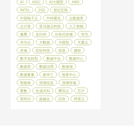
AI
AIGC
AI大模型
AWS
INTEL
SSD
世纪互联
中国电子云
中科曙光
云数据库
云计算
亚马逊云科技
人工智能
傲腾
全闪存
分布式存储
华为
华为云
大数据
大模型
天翼云
存储
宏杉科技
容器
微软
数字化转型
数据中台
数据中心
数据库
数据治理
数据湖
数据要素
新华三
智算中心
智能体
浪潮信息
浪潮存储
爱数
生成式AI
腾讯云
芯片
英特尔
超融合
闪存
阿里云