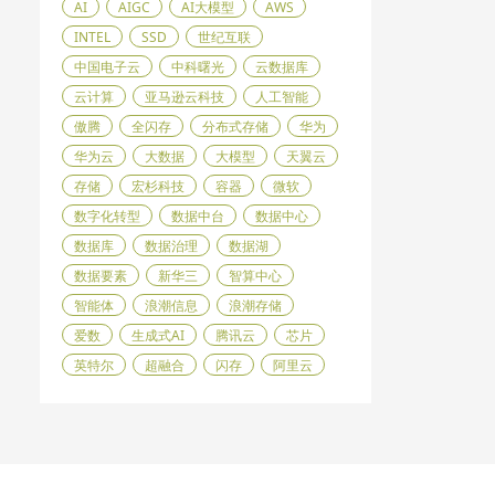
AI
AIGC
AI大模型
AWS
INTEL
SSD
世纪互联
中国电子云
中科曙光
云数据库
云计算
亚马逊云科技
人工智能
傲腾
全闪存
分布式存储
华为
华为云
大数据
大模型
天翼云
存储
宏杉科技
容器
微软
数字化转型
数据中台
数据中心
数据库
数据治理
数据湖
数据要素
新华三
智算中心
智能体
浪潮信息
浪潮存储
爱数
生成式AI
腾讯云
芯片
英特尔
超融合
闪存
阿里云