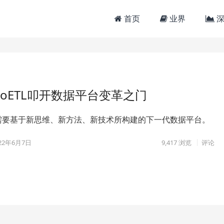
首页
业界
深
以NoETL叩开数据平台变革之门
需要基于新思维、新方法、新技术所构建的下一代数据平台。
22年6月7日
9,417
浏览
评论