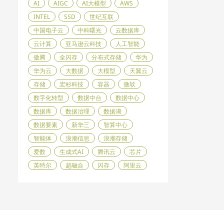
AI
AIGC
AI大模型
AWS
INTEL
SSD
世纪互联
中国电子云
中科曙光
云数据库
云计算
亚马逊云科技
人工智能
傲腾
全闪存
分布式存储
华为
华为云
大数据
大模型
天翼云
存储
宏杉科技
容器
微软
数字化转型
数据中台
数据中心
数据库
数据治理
数据湖
数据要素
新华三
智算中心
智能体
浪潮信息
浪潮存储
爱数
生成式AI
腾讯云
芯片
英特尔
超融合
闪存
阿里云