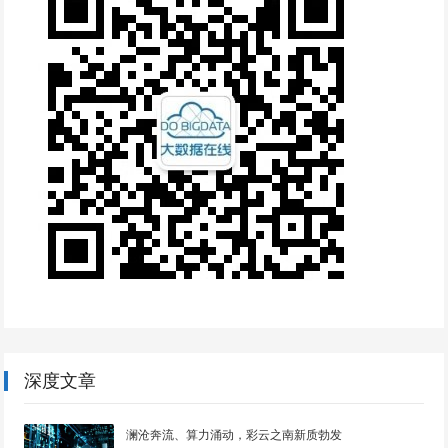
深度文章
澜沧奔流、算力涌动，彩云之南新质勃发