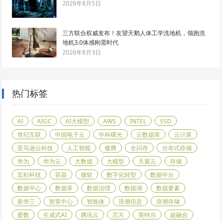
2026年8月5日
三方联合权威发布！友望天鹅人体工学洗地机，领跑洗
地机3.0体感刚需时代
2026年8月3日
热门标签
AI
AIGC
AI大模型
AWS
INTEL
SSD
世纪互联
中国电子云
中科曙光
云数据库
云计算
亚马逊云科技
人工智能
傲腾
全闪存
分布式存储
华为
华为云
大数据
大模型
天翼云
存储
宏杉科技
容器
微软
数字化转型
数据中台
数据中心
数据库
数据治理
数据湖
数据要素
新华三
智算中心
智能体
浪潮信息
浪潮存储
爱数
生成式AI
腾讯云
芯片
英特尔
超融合