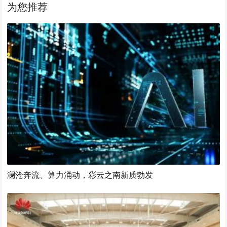
为您推荐
澜沧奔流、算力涌动，彩云之南新质勃发