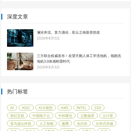
深度文章
澜沧奔流、算力涌动，彩云之南新质勃发
2026年8月5日
三方联合权威发布！友望天鹅人体工学洗地机，领跑洗
地机3.0体感刚需时代
2026年8月3日
热门标签
AI
AIGC
AI大模型
AWS
INTEL
SSD
世纪互联
中国电子云
中科曙光
云数据库
云计算
亚马逊云科技
人工智能
傲腾
全闪存
分布式存储