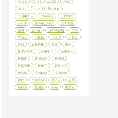
AI
AIGC
AI大模型
AWS
INTEL
SSD
世纪互联
中国电子云
中科曙光
云数据库
云计算
亚马逊云科技
人工智能
傲腾
全闪存
分布式存储
华为
华为云
大数据
大模型
天翼云
存储
宏杉科技
容器
微软
数字化转型
数据中台
数据中心
数据库
数据治理
数据湖
数据要素
新华三
智算中心
智能体
浪潮信息
浪潮存储
爱数
生成式AI
腾讯云
芯片
英特尔
超融合
闪存
阿里云