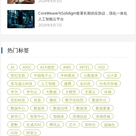
2026年8月3日
CoreWeave与Solidigm签署长期供应协议，强化一体化
人工智能云平台
2026年8月7日
热门标签
AI
AIGC
AI大模型
AWS
INTEL
SSD
世纪互联
中国电子云
中科曙光
云数据库
云计算
亚马逊云科技
人工智能
傲腾
全闪存
分布式存储
华为
华为云
大数据
大模型
天翼云
存储
宏杉科技
容器
微软
数字化转型
数据中台
数据中心
数据库
数据治理
数据湖
数据要素
新华三
智算中心
智能体
浪潮信息
浪潮存储
爱数
生成式AI
腾讯云
芯片
英特尔
超融合
闪存
阿里云