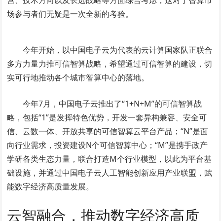
营、技术方向以及长远战略等方面综合考虑，这对于智算市
场参与者们无疑是一次全新的考验。
今年开始，以中国电子云为代表的云计算国家队正联合
多方力量力推可信智算战略，希望通过可信智算的建设，切
实可行地推动各个城市智算中心的落地。
今年7月，中国电子云推出了“1+N+M”的可信智算战
略，包括“1”是发挥特色优势，开发一套异构兼容、安全可
信、云数一体、开放共享的可信智算云平台产品；“N”是面
向行业需求，投资建设N个可信智算中心；“M”是携手政产
学研各类生态力量，联合打造M个行业模型，以此为平台基
础设施，并通过中国电子云人工智能创新应用产业联盟，赋
能数字经济高质量发展。
云智融合，推动数字经济高质