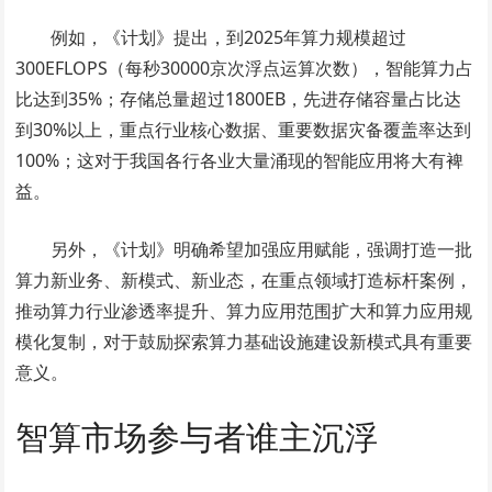
例如，《计划》提出，到2025年算力规模超过
300EFLOPS（每秒30000京次浮点运算次数），智能算力占
比达到35%；存储总量超过1800EB，先进存储容量占比达
到30%以上，重点行业核心数据、重要数据灾备覆盖率达到
100%；这对于我国各行各业大量涌现的智能应用将大有裨
益。
另外，《计划》明确希望加强应用赋能，强调打造一批
算力新业务、新模式、新业态，在重点领域打造标杆案例，
推动算力行业渗透率提升、算力应用范围扩大和算力应用规
模化复制，对于鼓励探索算力基础设施建设新模式具有重要
意义。
智算市场参与者谁主沉浮