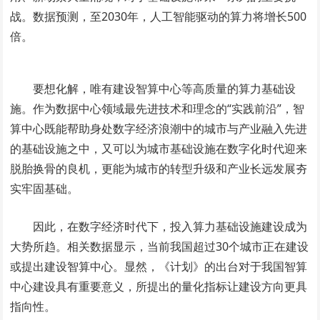
战。数据预测，至2030年，人工智能驱动的算力将增长500
倍。
要想化解，唯有建设智算中心等高质量的算力基础设
施。作为数据中心领域最先进技术和理念的“实践前沿”，智
算中心既能帮助身处数字经济浪潮中的城市与产业融入先进
的基础设施之中，又可以为城市基础设施在数字化时代迎来
脱胎换骨的良机，更能为城市的转型升级和产业长远发展夯
实牢固基础。
因此，在数字经济时代下，投入算力基础设施建设成为
大势所趋。相关数据显示，当前我国超过30个城市正在建设
或提出建设智算中心。显然，《计划》的出台对于我国智算
中心建设具有重要意义，所提出的量化指标让建设方向更具
指向性。