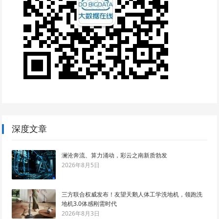
深度文章
澜沧奔流、算力涌动，彩云之南新质勃发
2026年8月5日
三方联合权威发布！友望天鹅人体工学洗地机，领跑洗
地机3.0体感刚需时代
2026年8月3日