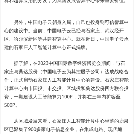
算和超算应用的分发，为我国发展智算中心带来重要价值。
另外，中国电子云躬身入局，自己也投身到可信智算中
心的建设中。当前，中国电子云已经与石家庄、武汉经开
区、哈尔滨新区等共建智算中心。就在近日，中国电子云承
建的石家庄人工智能计算中心正式揭牌。
据了解，在2023中国国际数字经济博览会期间，与石
家庄与桑达股份（中国电子云为其控股子公司）达成战略合
作，正式启动石家庄人工智能计算中心的建设。石家庄智能
计算中心由市国投、市交投、区城投和桑达股份四方联合投
资，一期建设人工智能算力100P，并将在三年内扩容至
500P。
从区域发展来看，石家庄人工智能计算中心坐落的鹿泉
区已聚集了900多家电子信息企业，在集成电路、现代通