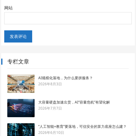
网站
专栏文章
AI规模化落地，为什么要拼服务？
2026年8月3日
大容量硬盘加速出货，AI“容量危机”有望化解
2026年7月7日
“人工智能+教育”要落地，可信安全的算力底座怎么建？
2026年6月10日