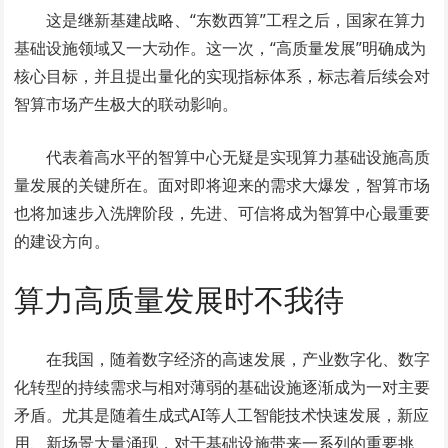
这是继新基建战略、“东数西算”工程之后，国家在算力
基础设施领域又一大动作。这一次，“高质量发展”明确成为
核心目标，并且提出量化的实现指标体系，标志着后续会对
智算市场产生极大的联动影响。
代表着高水平的智算中心无疑是实现算力基础设施高质
量发展的关键所在。面对即将迎来的需求大爆发，智算市场
也将加速步入洗牌阶段，先进、可信将成为智算中心最重要
的建设方向。
算力高质量发展时不我待
在我国，随着数字经济的高速发展，产业数字化、数字
化转型的持续需求与相对薄弱的基础设施逐渐成为一对主要
矛盾。尤其是随着生成式AI等人工智能技术快速发展，新应
用、新场景大量涌现，对于基础设施带来一系列的重要挑