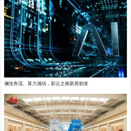
澜沧奔流、算力涌动，彩云之南新质勃发