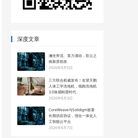
深度文章
澜沧奔流、算力涌动，彩云之
南新质勃发
2026年8月5日
三方联合权威发布！友望天鹅
人体工学洗地机，领跑洗地机
3.0体感刚需时代
2026年8月3日
CoreWeave与Solidigm签署
长期供应协议，强化一体化人
工智能云平台
2026年8月7日