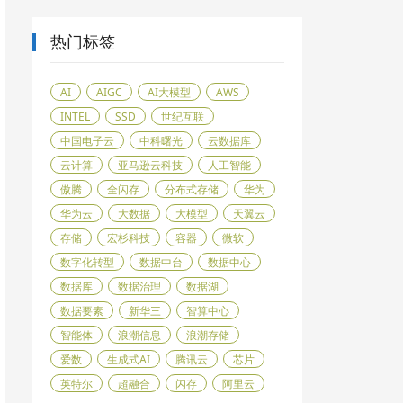
热门标签
AI
AIGC
AI大模型
AWS
INTEL
SSD
世纪互联
中国电子云
中科曙光
云数据库
云计算
亚马逊云科技
人工智能
傲腾
全闪存
分布式存储
华为
华为云
大数据
大模型
天翼云
存储
宏杉科技
容器
微软
数字化转型
数据中台
数据中心
数据库
数据治理
数据湖
数据要素
新华三
智算中心
智能体
浪潮信息
浪潮存储
爱数
生成式AI
腾讯云
芯片
英特尔
超融合
闪存
阿里云