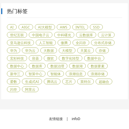
热门标签
AI
AIGC
AI大模型
AWS
INTEL
SSD
世纪互联
中国电子云
中科曙光
云数据库
云计算
亚马逊云科技
人工智能
傲腾
全闪存
分布式存储
华为
华为云
大数据
大模型
天翼云
存储
宏杉科技
容器
微软
数字化转型
数据中台
数据中心
数据库
数据治理
数据湖
数据要素
新华三
智算中心
智能体
浪潮信息
浪潮存储
爱数
生成式AI
腾讯云
芯片
英特尔
超融合
闪存
阿里云
友情链接 |
infoD