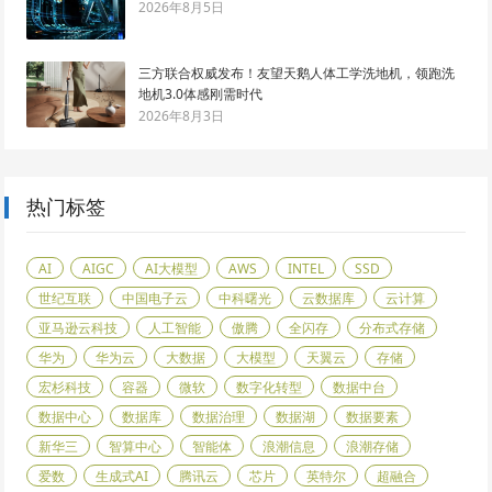
2026年8月5日
三方联合权威发布！友望天鹅人体工学洗地机，领跑洗
地机3.0体感刚需时代
2026年8月3日
热门标签
AI
AIGC
AI大模型
AWS
INTEL
SSD
世纪互联
中国电子云
中科曙光
云数据库
云计算
亚马逊云科技
人工智能
傲腾
全闪存
分布式存储
华为
华为云
大数据
大模型
天翼云
存储
宏杉科技
容器
微软
数字化转型
数据中台
数据中心
数据库
数据治理
数据湖
数据要素
新华三
智算中心
智能体
浪潮信息
浪潮存储
爱数
生成式AI
腾讯云
芯片
英特尔
超融合