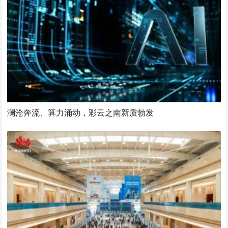
澜沧奔流、算力涌动，彩云之南新质勃发