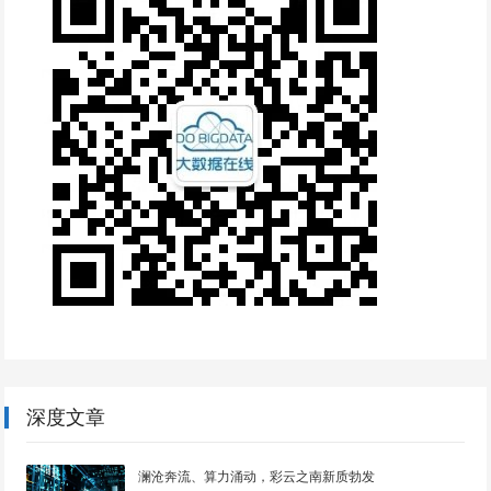
深度文章
澜沧奔流、算力涌动，彩云之南新质勃发